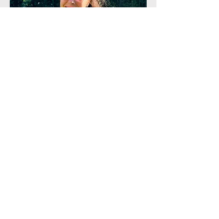
Tineke Strijland
BACHELOR SOCIAAL WERK
KINDER- EN JONGERENCOACH &
STUDIEBEGELEIDER
hetlabyrint.ts@gmail.com
Fosterpark 2 bus
00.01 - 8000
Brugge
Ik ben een aantal jaar als maatschappelijk 
werker aan de slag geweest. Daarna 
besloot ik om de opleiding tot 
kindercoach te volgen. Eén van de beste 
beslissingen van mijn leven! Ik werk nu al 
ruim zes jaar als kindercoach. Ik doe dit 