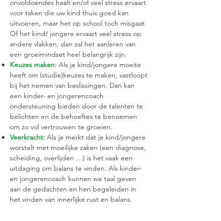
onvoldoendes haalt en/of veel stress ervaart
voor taken die uw kind thuis goed kan
uitvoeren, maar het op school toch misgaat.
Of het kind/ jongere ervaart veel stress op
andere vlakken, dan zal het aanleren van
een groeimindset heel belangrijk zijn.
Keuzes maken
: Als je kind/jongere moeite
heeft om (studie)keuzes te maken, vastloopt
bij het nemen van beslissingen. Dan kan
een kinder- en jongerencoach
ondersteuning bieden door de talenten te
belichten en de behoeftes te benoemen
om zo vol vertrouwen te groeien.
Veerkracht:
Als je merkt dat je kind/jongere
worstelt met moeilijke zaken (een diagnose,
scheiding, overlijden …) is het vaak een
uitdaging om balans te vinden. Als kinder-
en jongerencoach kunnen we taal geven
aan de gedachten en hen begeleiden in
het vinden van innerlijke rust en balans.